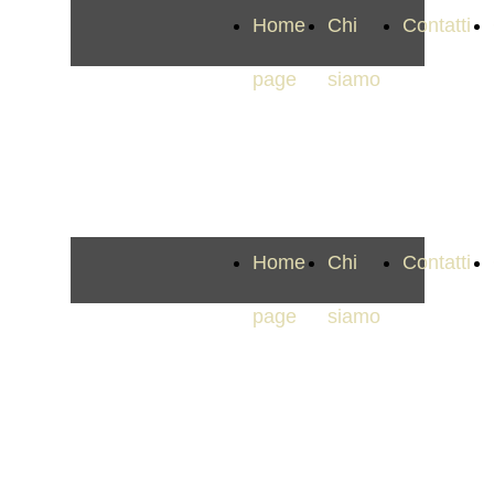
Home
Chi
Contatti
page
siamo
ATTENTION TO DETAIL
Home
Chi
Contatti
page
siamo
ATTENTION TO DETAIL
Book your ticket